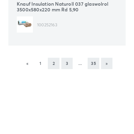
Knauf Insulation Naturoll 037 glaswolrol
3500x580x220 mm Rd 5,90
100252163
«
1
2
3
...
35
»
(current)